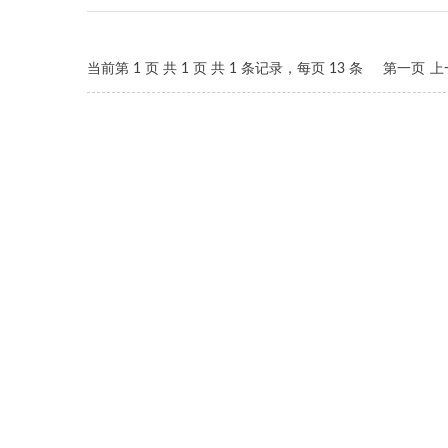
当前第
1
页 共
1
页 共
1
条记录，每页
13
条
第一页
上