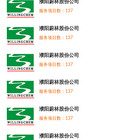
濮阳蔚林股份公司
服务项目数：137
濮阳蔚林股份公司
服务项目数：137
濮阳蔚林股份公司
服务项目数：137
濮阳蔚林股份公司
服务项目数：137
濮阳蔚林股份公司
服务项目数：137
濮阳蔚林股份公司