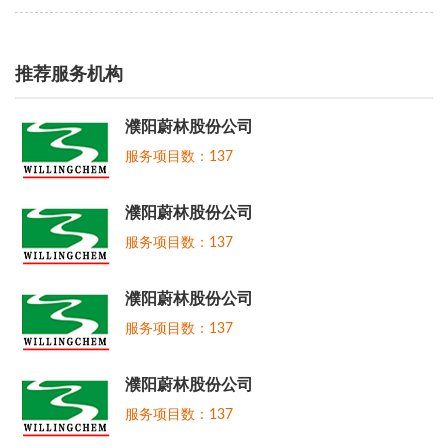
推荐服务机构
濮阳蔚林股份公司
服务项目数：137
濮阳蔚林股份公司
服务项目数：137
濮阳蔚林股份公司
服务项目数：137
濮阳蔚林股份公司
服务项目数：137